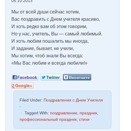
05.10.2013
Мы от всей души сейчас хотим,
Вас поздравить с Днем учителя красиво,
И хоть редко вам об этом говорим,
Но у нас, учитель, Вы — самый любимый.
И хоть любим пошалить мы иногда,
И задание, бывает, не учили,
Мы хотим, чтоб знали Вы всегда:
«Мы Вас любим и всегда любили!»
Facebook
Twitter
Вконтакте
Google+
Filed Under:
Поздравления с Днем Учителя
·
Tagged With:
поздравление
,
праздник
,
профессиональный праздник
,
стихи
·